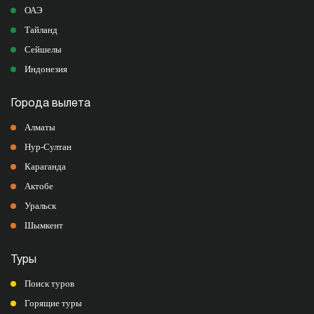
ОАЭ
Тайланд
Сейшелы
Индонезия
Города вылета
Алматы
Нур-Султан
Караганда
Актобе
Уральск
Шымкент
Туры
Поиск туров
Горящие туры