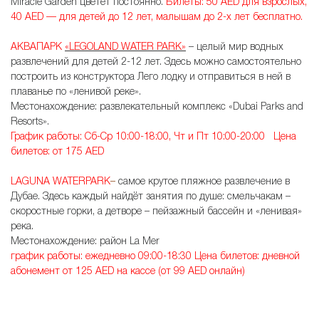
Miracle Garden цветет постоянно.
Билеты:
50 AED
для взрослых,
40 AED
— для детей до 12 лет, малышам до 2-х лет бесплатно.
АКВАПАРК
«LEGOLAND WATER PARK»
– целый мир водных
развлечений для детей 2-12 лет. Здесь можно самостоятельно
построить из конструктора Лего лодку и отправиться в ней в
плаванье по «ленивой реке».
Местонахождение: развлекательный комплекс «Dubai Parks and
Resorts».
График работы: Сб-Ср 10:00-18:00, Чт и Пт 10:00-20:00 Цена
билетов: от 175 AED
LAGUNA WATERPARK
–
самое крутое пляжное развлечение в
Дубае. Здесь каждый найдёт занятия по душе: смельчакам –
скоростные горки, а детворе – пейзажный бассейн и «ленивая»
река.
Местонахождение: район La Mer
график работы: ежедневно 09:00-18:30 Цена билетов: дневной
абонемент от 125 AED на кассе (от 99 AED онлайн)