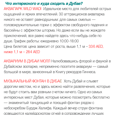
Что интересного и куда сходить в Дубае?
АКВАПАРК WILD WADI
Идеальное место для любителей острых
ощущений и ярких впечатлений. 30 аттракционов аквапарка
никого не оставят равнодушным: для самых смелых —
головокружительные горки с эффектом свободного падения и
бассейны с эффектом шторма. Но даже если вы не жаждете
приключений, все равно найдете здесь что-нибудь себе по
душе. График работы: ежедневно 10:00-18:00
Цена билетов: цена зависит от роста, выше 1,1 м –
336 AED,
ниже 1,1 м – 284 AED
АКВАРИУМ В ДУБАИ МОЛЛ
Налюбовавшись флорой и фауной в
Дубайском зоопарке, непременно посетите аквариум — самый
большой в мире, занесенный в Книгу рекордов Гиннеса.
МУЗЫКАЛЬНЫЙ ФОНТАН В ДУБА
Е
Хоть Дубай и слывет
дорогим местом, но и здесь можно найти развлечения, которые
не будут стоить вам ровным счетом ничего. Одно из самых
интересных мест Дубая, которые можно посмотреть бесплатно
— знаменитый танцующий и поющий фонтан рядом с
небоскребом Бурдж-Халифа. Каждый вечер струи фонтана
освещаются калейдоскопом огней в сопровождении лучших