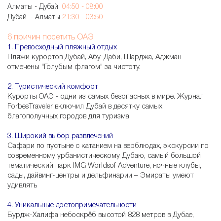
Алматы - Дубай
04:50 - 08:00
Дубай - Алматы
21:30 - 03:50
6 причин посетить ОАЭ
1. Превосходный пляжный отдых
Пляжи курортов Дубай, Абу-Даби, Шарджа, Аджман
отмечены "Голубым флагом" за чистоту.
2. Туристический комфорт
Курорты ОАЭ - одни из самых безопасных в мире. Журнал
ForbesTraveler включил Дубай в десятку самых
благополучных городов для туризма.
3. Широкий выбор развлечений
Сафари по пустыне с катанием на верблюдах, экскурсии по
современному урбанистическому Дубаю, самый большой
тематический парк IMG Worldsof Adventure, ночные клубы,
сады, дайвинг-центры и дельфинарии – Эмираты умеют
удивлять
4. Уникальные достопримечательности
Бурдж-Халифа небоскрёб высотой 828 метров в Дубае,