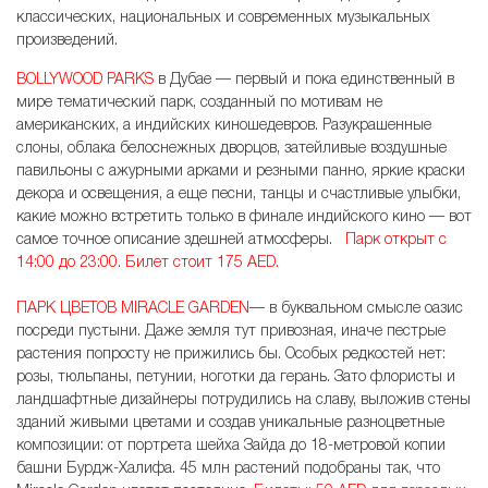
классических, национальных и современных музыкальных
произведений.
BOLLYWOOD PARKS
в Дубае — первый и пока единственный в
мире тематический парк, созданный по мотивам не
американских, а индийских киношедевров. Разукрашенные
слоны, облака белоснежных дворцов, затейливые воздушные
павильоны с ажурными арками и резными панно, яркие краски
декора и освещения, а еще песни, танцы и счастливые улыбки,
какие можно встретить только в финале индийского кино — вот
самое точное описание здешней атмосферы.
Парк открыт с
14:00 до 23:00. Билет стоит
175 AED
.
ПАРК ЦВЕТОВ MIRACLE GARDEN
— в буквальном смысле оазис
посреди пустыни. Даже земля тут привозная, иначе пестрые
растения попросту не прижились бы. Особых редкостей нет:
розы, тюльпаны, петунии, ноготки да герань. Зато флористы и
ландшафтные дизайнеры потрудились на славу, выложив стены
зданий живыми цветами и создав уникальные разноцветные
композиции: от портрета шейха Зайда до 18-метровой копии
башни Бурдж-Халифа. 45 млн растений подобраны так, что