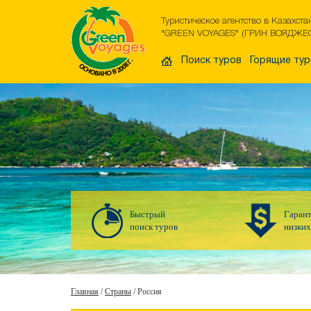
Туристическое агентство в Казахста
"GREEN VOYAGES" (ГРИН ВОЯДЖЕ
Поиск туров
Горящие ту
Быстрый
Гаран
поиск туров
низких
Главная
/
Страны
/
Россия