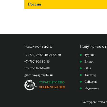
Россия
Наши контакты
Популярные ст
+7 (727) 2662040
,
2662050
Турция
+7 (702) 999-89-86
Египет
+7 (777) 999-89-86
ОАЭ
green-voyages@bk.ru
Тайланд
Сейшелы
ТУРАГЕНТСТВО
GREEN VOYAGES
Индонезия
Сайт турагентства "