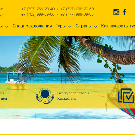
не
+7 (727) 266-20-40
/
+7 (727) 266-20-50
С)
+7 (702) 999-89-86
/
+7 (777) 999-89-86
ры
Спецпредложения
Туры
Страны
Как заказать ту
тия
Все туроператоры
 цен
Казахстана