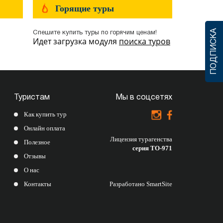
Горящие туры
ПОДПИСКА
Спешите купить туры по горячим ценам!
Идет загрузка модуля
поиска туров
Туристам
Мы в соцсетях
Как купить тур
Онлайн оплата
Лицензия турагенства
Полезное
серия ТО-971
Отзывы
О нас
Контакты
Разработано
SmartSite