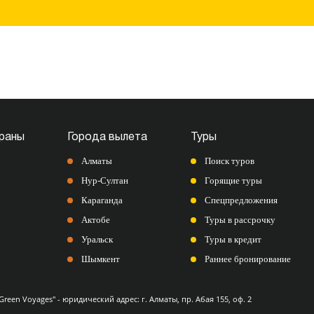
раны
Города вылета
Туры
Алматы
Поиск туров
Нур-Султан
Горящие туры
Караганда
Спецпредложения
Актобе
Туры в рассрочку
Уральск
Туры в кредит
Шымкент
Раннее бронирование
Green Voyages" - юридический адрес: г. Алматы, пр. Абая 155, оф. 2