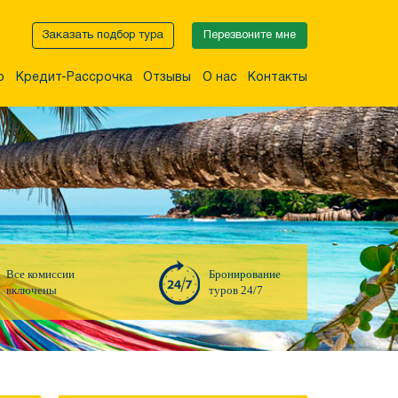
Заказать подбор тура
Перезвоните мне
р
Кредит-Рассрочка
Отзывы
О нас
Контакты
Все комиссии
Бронирование
включены
туров 24/7